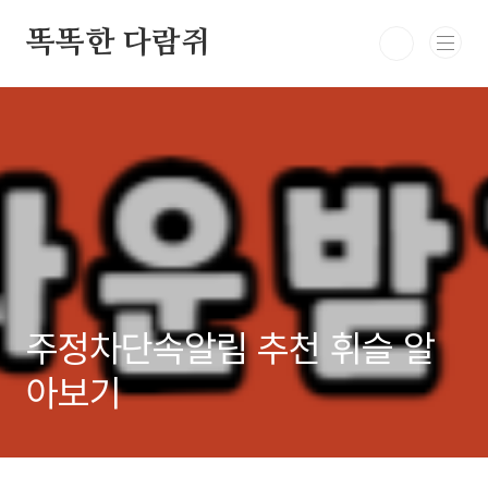
본문 바로가기
똑똑한 다람쥐
주정차단속알림 추천 휘슬 알
아보기