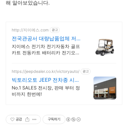
해 알아보았습니다.
http://지이에스.com
광고
전국관공서 대량납품업체 저속
운반차제작a/s
지이에스 전기차 전기자동차 골프
카트 전동카트 배터리카 전기오토
바이 판매및 수리전문
https://jeepdealer.co.kr/victoryauto/
광고
빅토리오토 JEEP 전차종 시승
가능,친절한 상담
No.1 SALES 전시장, 판매 부터 정
비까지 한번에!
공감
구독하기