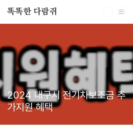
본문 바로가기
똑똑한 다람쥐
2024 대구시 전기차보조금 추
가지원 혜택