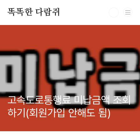
본문 바로가기
똑똑한 다람쥐
고속도로통행료 미납금액 조회
하기(회원가입 안해도 됨)