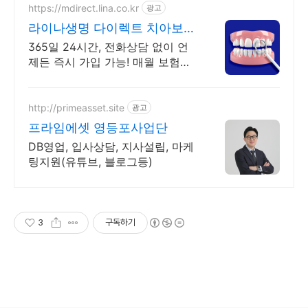
https://mdirect.lina.co.kr
광고
라이나생명 다이렉트 치아보험
최대 3만원 상품권 증정
365일 24시간, 전화상담 없이 언
제든 즉시 가입 가능! 매월 보험료
3%할인
http://primeasset.site
광고
프라임에셋 영등포사업단
DB영업, 입사상담, 지사설립, 마케
팅지원(유튜브, 블로그등)
3
구독하기