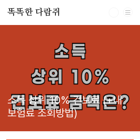
본문 바로가기
똑똑한 다람쥐
소득 상위 10% 건보료 (+내
보험료 조회방법)