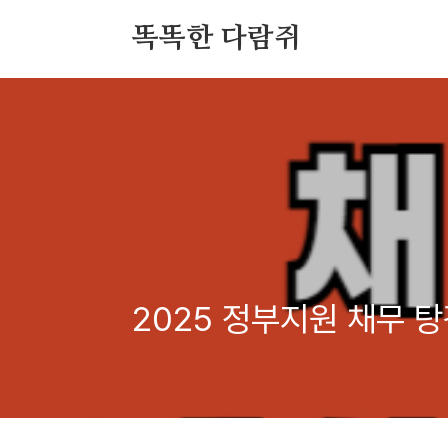
본문 바로가기
똑똑한 다람쥐
2025 정부지원 채무 