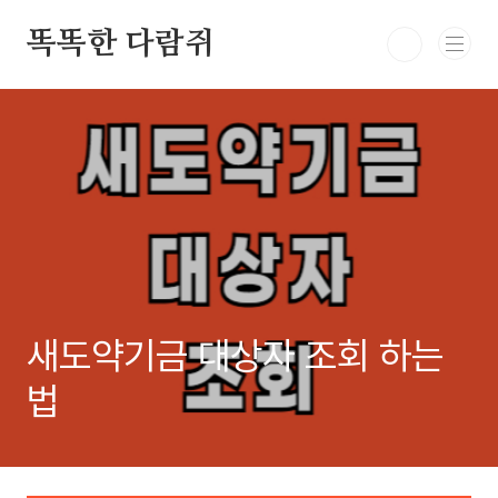
본문 바로가기
똑똑한 다람쥐
새도약기금 대상자 조회 하는
법