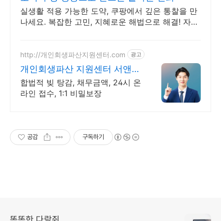
실생활 적용 가능한 도약, 쿠팡에서 깊은 통찰을 만
나세요. 복잡한 고민, 지혜로운 해법으로 해결! 자기
계발 도서, 삶의 길을 찾으세요.
http://개인회생파산지원센터.com
광고
개인회생파산 지원센터 서앤율
빚탕감 모든 채무 해결
합법적 빚 탕감, 채무금액, 24시 온
라인 접수, 1:1 비밀보장
공감
구독하기
똑똑한 다람쥐