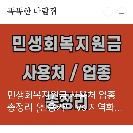
본문 바로가기
똑똑한 다람쥐
민생회복지원금 사용처 업종
총정리 (신용카드 vs 지역화
폐)