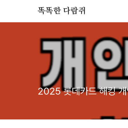
본문 바로가기
똑똑한 다람쥐
2025 롯데카드 해킹 