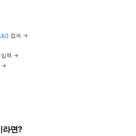
.kr
) 접속 →
 입력 →
 →
’이라면?