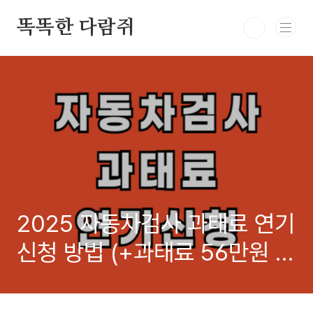
본문 바로가기
똑똑한 다람쥐
2025 자동차검사 과태료 연기
신청 방법 (+과태료 56만원 줄
이는 법)