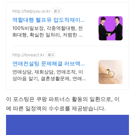
http://helpyou.or.kr
광고
역할대행 헬프유 압도적재이용
역할대행, 상황연출 전문업체
100%비밀보장, 각종역할대행, 전
화대행, 확실한 일처리, 저렴한 비
용, 전국출장 사람의 도움이 필요
할 때는 헬프유를 기억하세요. 어
떤 상황이던 해결이 가능합니다.
http://loveact.kr
광고
연애컨설팅 문제해결 러브액트
2011년 개업 오랜 업력
연애상담, 재회상담, 연애조작, 이
성마음 알기, 결혼생활문제, 연애
잘하는법 다양한 상황 처리가능업
체, 현실적으로 도움이 되는 상담,
일단 문의부탁드립니다.
이 포스팅은 쿠팡 파트너스 활동의 일환으로, 이
에 따른 일정액의 수수료를 제공받습니다.