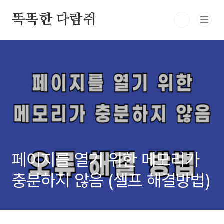
본문 바로가기
똑똑한 다람쥐
페이지를 열기 위한 메모리가
충분하지 않음 (셀프 해결방법)