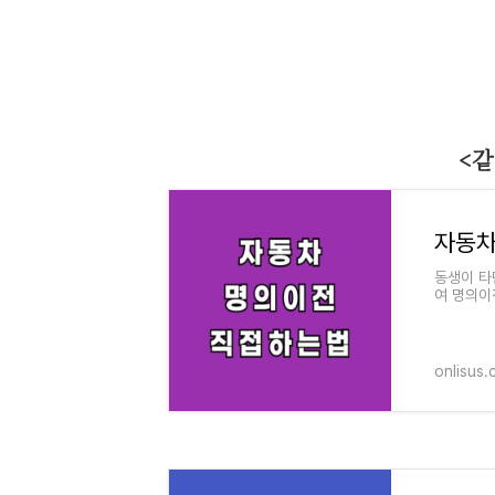
<같
동생이 타
여 명의이
등록사업소
onlisus