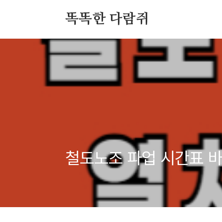
본문 바로가기
똑똑한 다람쥐
철도노조 파업 시간표 