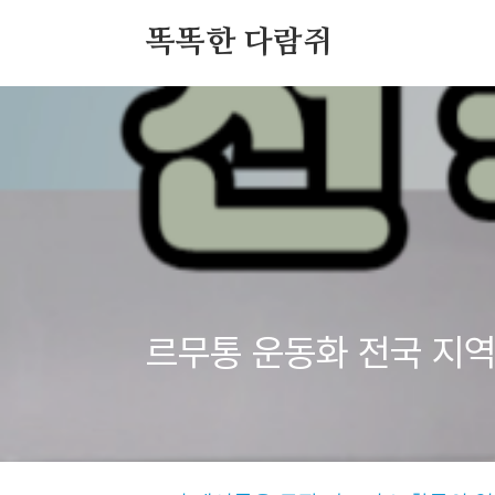
본문 바로가기
똑똑한 다람쥐
르무통 운동화 전국 지역